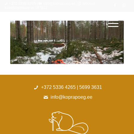
+372 5336 4265 |
info@koprapoeg.ee |
arboristi
kutsetunnistuse nr 197622
+372 5336 4265 | 5699 3631
info@koprapoeg.ee